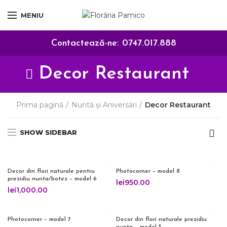
MENIU
Contactează-ne:
0747.017.888
Decor Restaurant
Prima pagină
Nuntă și Aniversări
Decor Restaurant
SHOW SIDEBAR
Decor din flori naturale pentru
Photocorner – model 8
prezidiu nunta/botez – model 6
lei
950.00
lei
1,000.00
Photocorner – model 7
Decor din flori naturale prezidiu