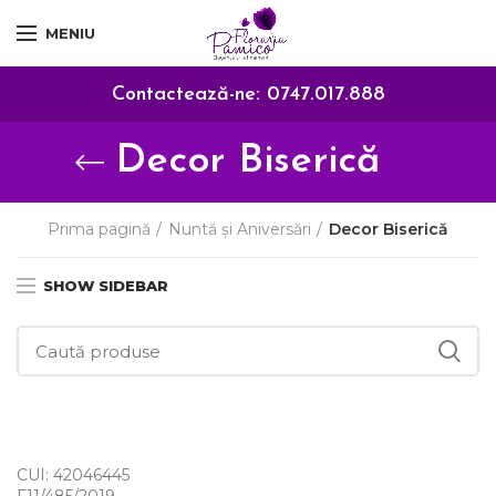
MENIU
Contactează-ne:
0747.017.888
Decor Biserică
Prima pagină
Nuntă și Aniversări
Decor Biserică
SHOW SIDEBAR
CUI: 42046445