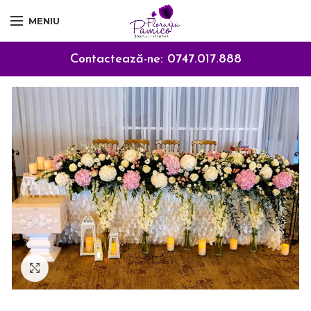
MENIU
Contactează-ne:
0747.017.888
Click to enlarge