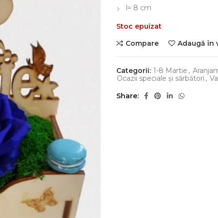
l= 8 cm
Stoc epuizat
Compare
Adaugă în 
Categorii:
1-8 Martie
,
Aranjam
Ocazii speciale și sărbători
,
Va
Share