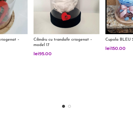
criogenat –
Cilindru cu trandafir criogenat –
Cupola BLEU 
model 17
lei
150.00
lei
95.00