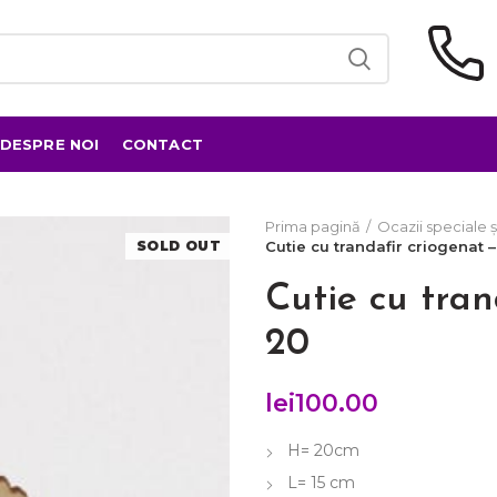
DESPRE NOI
CONTACT
Prima pagină
Ocazii speciale ș
SOLD OUT
Cutie cu trandafir criogenat 
Cutie cu tran
20
lei
100.00
H= 20cm
L= 15 cm