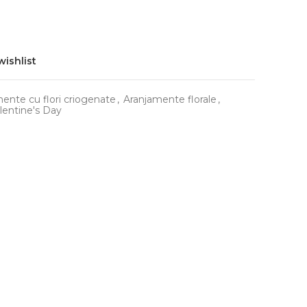
wishlist
ente cu flori criogenate
,
Aranjamente florale
,
lentine's Day