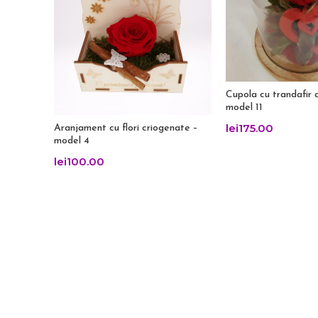
Cupola cu trandafir 
model 11
lei
175.00
Aranjament cu flori criogenate –
model 4
lei
100.00