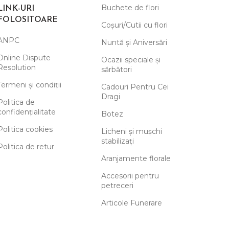
Buchete de flori
LINK-URI
FOLOSITOARE
Coșuri/Cutii cu flori
ANPC
Nuntă și Aniversări
Online Dispute
Ocazii speciale și
Resolution
sărbători
Termeni și condiții
Cadouri Pentru Cei
Dragi
Politica de
confidențialitate
Botez
Politica cookies
Licheni și mușchi
stabilizați
Politica de retur
Aranjamente florale
Accesorii pentru
petreceri
Articole Funerare