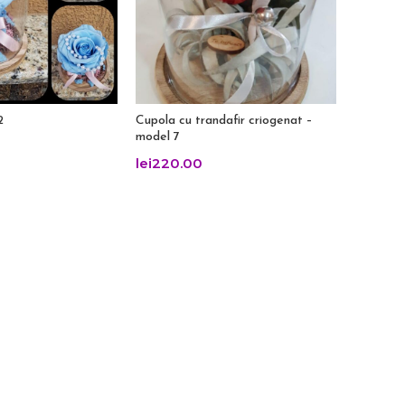
2
Cupola cu trandafir criogenat –
model 7
lei
220.00
Cupola c
model 19
lei
220.