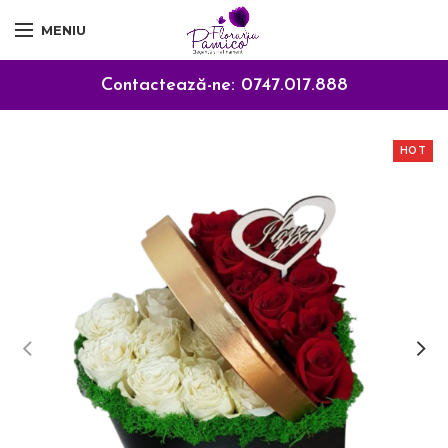
MENIU
Contactează-ne:
0747.017.888
HOT