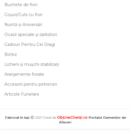
Buchete de flori
Coșuri/Cutii cu flori
Nuntă și Aniversări
Ocazii speciale și sărbători
Cadouri Pentru Cei Dragi
Botez
Licheni și mușchi stabilizați
Aranjamente florale
Accesorii pentru petreceri
Articole Funerare
ObțineClienți.ro
Fabricat în Iași
2021 Creat de
-Portalul Oamenilor de
Afaceri
.