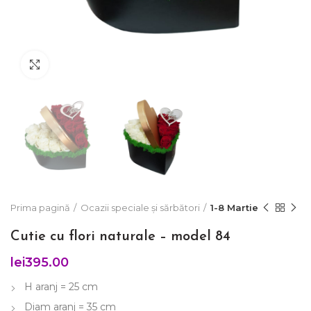
Click to enlarge
Prima pagină
Ocazii speciale și sărbători
1-8 Martie
Cutie cu flori naturale – model 84
lei
395.00
H aranj = 25 cm
Diam aranj = 35 cm