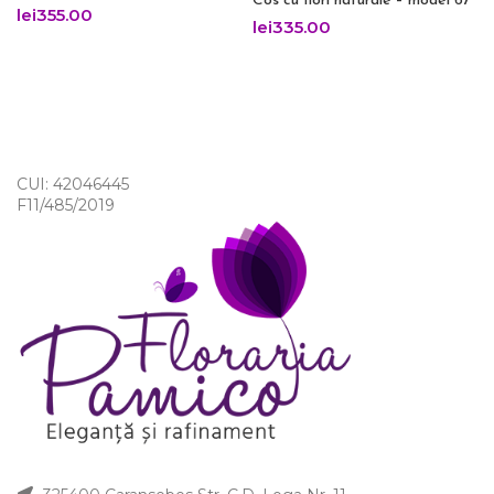
Cos cu flori naturale – model 67
lei
355.00
lei
335.00
CUI: 42046445
F11/485/2019