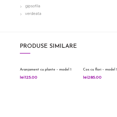
gipsofila
verdeata
PRODUSE SIMILARE
Aranjament cu plante – model 1
Cos cu flori – model 
lei
125.00
lei
285.00