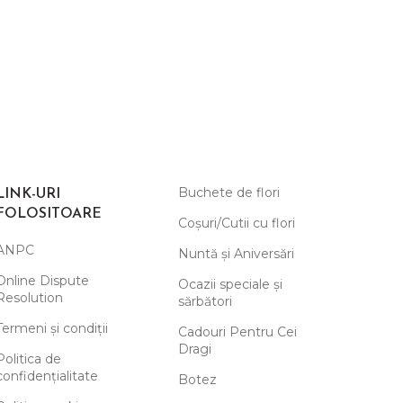
Cutie cu 
lei
375.
Buchete de flori
LINK-URI
FOLOSITOARE
Coșuri/Cutii cu flori
ANPC
Nuntă și Aniversări
Online Dispute
Ocazii speciale și
Resolution
sărbători
Termeni și condiții
Cadouri Pentru Cei
Dragi
Politica de
confidențialitate
Botez