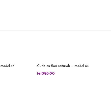
– model 37
Cutie cu flori naturale – model 83
lei
385.00