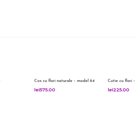
1
Cos cu flori naturale – model 64
Cutie cu flori 
lei
575.00
lei
225.00