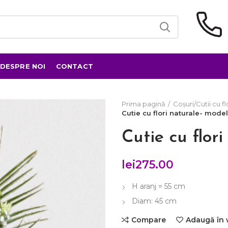
DESPRE NOI
CONTACT
Prima pagină
Coșuri/Cutii cu fl
Cutie cu flori naturale- model
Cutie cu flor
lei
275.00
H aranj = 55 cm
Diam: 45 cm
Compare
Adaugă în 