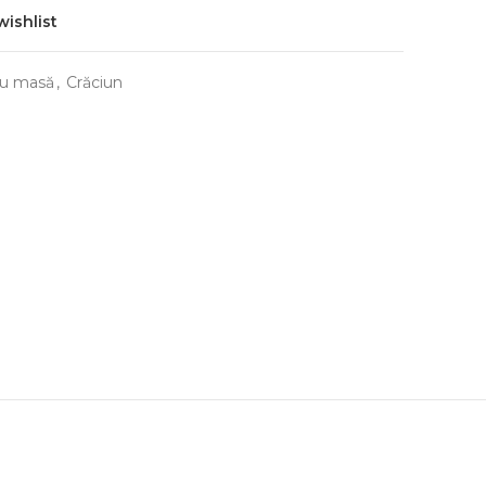
wishlist
ru masă
,
Crăciun