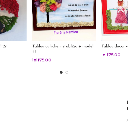
l 27
Tablou cu licheni stabilizati- model
Tablou decor 
41
lei
175.00
lei
175.00