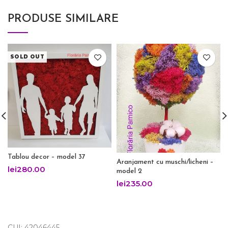
PRODUSE SIMILARE
SOLD OUT
Tablou decor – model 37
Aranjament cu muschi/licheni –
lei
280.00
model 2
lei
235.00
CUI: 42046445