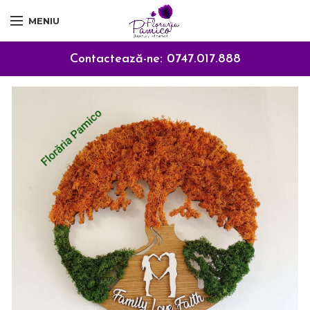
MENIU
Contactează-ne:
0747.017.888