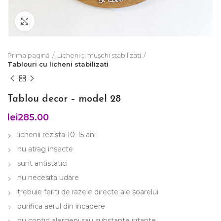
Click to enlarge
Prima pagină
Licheni și mușchi stabilizați
Tablouri cu licheni stabilizati
Tablou decor – model 28
lei
285.00
lichenii rezista 10-15 ani
nu atrag insecte
sunt antistatici
nu necesita udare
trebuie feriti de razele directe ale soarelui
purifica aerul din incapere
nu contin alergeni sau substante iritante