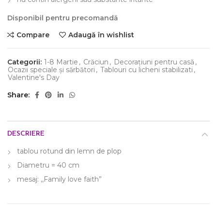
Disponibil pentru precomandă
Compare
Adaugă în wishlist
Categorii:
1-8 Martie
,
Crăciun
,
Decorațiuni pentru casă
,
Ocazii speciale și sărbători
,
Tablouri cu licheni stabilizati
,
Valentine's Day
Share
DESCRIERE
tablou rotund din lemn de plop
Diametru = 40 cm
mesaj: ,,Family love faith”