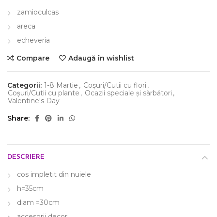
zamioculcas
areca
echeveria
Compare
Adaugă în wishlist
Categorii:
1-8 Martie
,
Coșuri/Cutii cu flori
,
Coșuri/Cutii cu plante
,
Ocazii speciale și sărbători
,
Valentine's Day
Share
DESCRIERE
cos impletit din nuiele
h=35cm
diam =30cm
accesorii decor