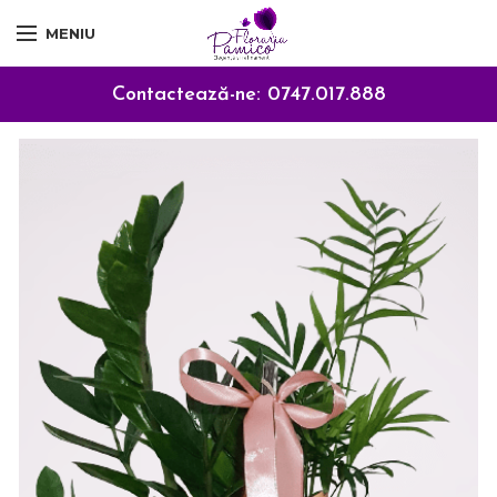
MENIU
Contactează-ne:
0747.017.888