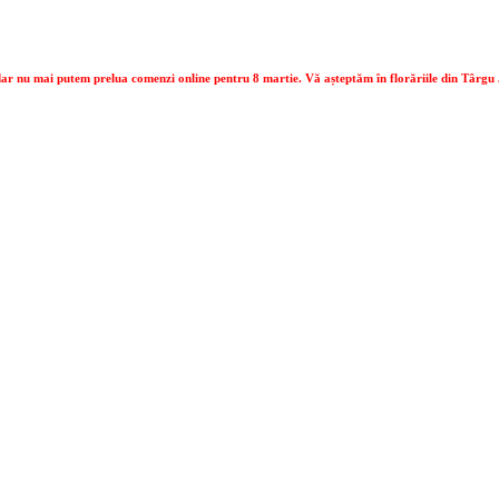
Contactează-ne:
0747.017.888
ar nu mai putem prelua comenzi online pentru 8 martie. Vă așteptăm în florăriile din Târgu 
ar nu mai putem prelua comenzi online pentru 8 martie. Vă așteptăm în florăriile din Târgu 