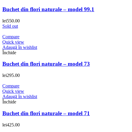
Buchet din flori naturale – model 99.1
lei
550.00
Sold out
Compare
Quick view
Adaugă în wishlist
Închide
Buchet din flori naturale – model 73
lei
295.00
Compare
Quick view
Adaugă în wishlist
Închide
Buchet din flori naturale – model 71
lei
425.00