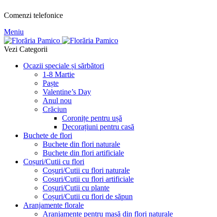
Comenzi telefonice
Meniu
Vezi Categorii
Ocazii speciale și sărbători
1-8 Martie
Paște
Valentine’s Day
Anul nou
Crăciun
Coronițe pentru ușă
Decorațiuni pentru casă
Buchete de flori
Buchete din flori naturale
Buchete din flori artificiale
Coșuri/Cutii cu flori
Coșuri/Cutii cu flori naturale
Cosuri/Cutii cu flori artificiale
Coșuri/Cutii cu plante
Coșuri/Cutii cu flori de săpun
Aranjamente florale
Aranjamente pentru masă din flori naturale