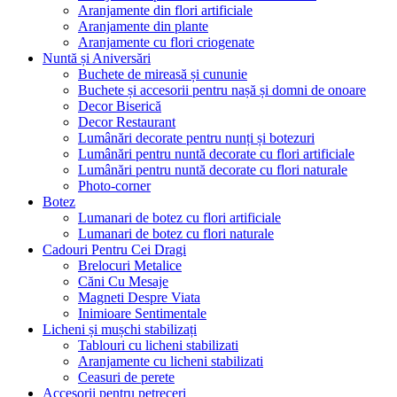
Aranjamente din flori artificiale
Aranjamente din plante
Aranjamente cu flori criogenate
Nuntă și Aniversări
Buchete de mireasă și cununie
Buchete și accesorii pentru nașă și domni de onoare
Decor Biserică
Decor Restaurant
Lumânări decorate pentru nunți și botezuri
Lumânări pentru nuntă decorate cu flori artificiale
Lumânări pentru nuntă decorate cu flori naturale
Photo-corner
Botez
Lumanari de botez cu flori artificiale
Lumanari de botez cu flori naturale
Cadouri Pentru Cei Dragi
Brelocuri Metalice
Căni Cu Mesaje
Magneti Despre Viata
Inimioare Sentimentale
Licheni și mușchi stabilizați
Tablouri cu licheni stabilizati
Aranjamente cu licheni stabilizati
Ceasuri de perete
Accesorii pentru petreceri