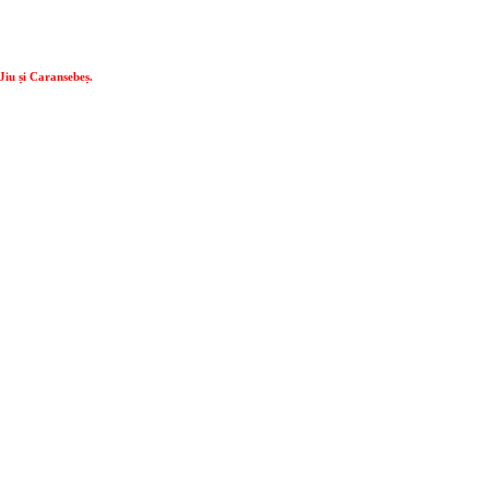
Jiu și Caransebeș.
Jiu și Caransebeș.