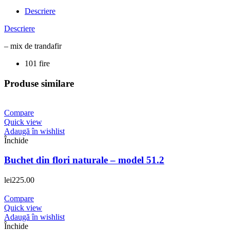
Descriere
Descriere
– mix de trandafir
101 fire
Produse similare
Compare
Quick view
Adaugă în wishlist
Închide
Buchet din flori naturale – model 51.2
lei
225.00
Compare
Quick view
Adaugă în wishlist
Închide