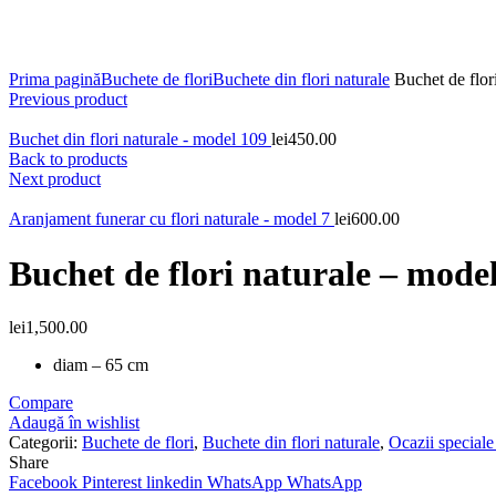
Click to enlarge
Prima pagină
Buchete de flori
Buchete din flori naturale
Buchet de flor
Previous product
Buchet din flori naturale - model 109
lei
450.00
Back to products
Next product
Aranjament funerar cu flori naturale - model 7
lei
600.00
Buchet de flori naturale – mode
lei
1,500.00
diam – 65 cm
Compare
Adaugă în wishlist
Categorii:
Buchete de flori
,
Buchete din flori naturale
,
Ocazii speciale 
Share
Facebook
Pinterest
linkedin
WhatsApp
WhatsApp