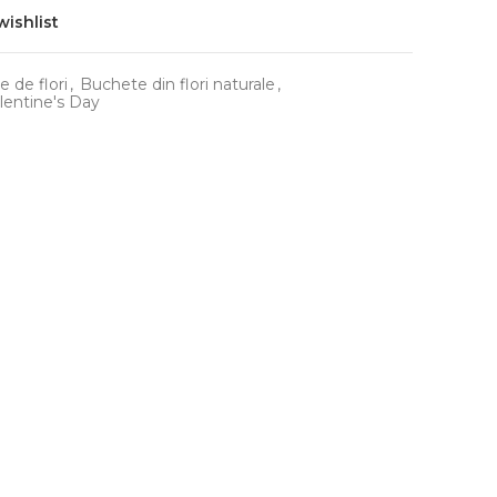
wishlist
 de flori
,
Buchete din flori naturale
,
lentine's Day