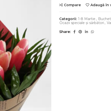
Compare
Adaugă în 
Categorii:
1-8 Martie
,
Buchete
Ocazii speciale și sărbători
,
Va
Share