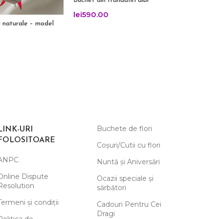
Buchet din trandafiri albi
lei
590.00
i naturale – model
Buchet di
55.1
lei
395.
Buchete de flori
LINK-URI
FOLOSITOARE
Coșuri/Cutii cu flori
ANPC
Nuntă și Aniversări
Online Dispute
Ocazii speciale și
Resolution
sărbători
Termeni și condiții
Cadouri Pentru Cei
Dragi
Politica de