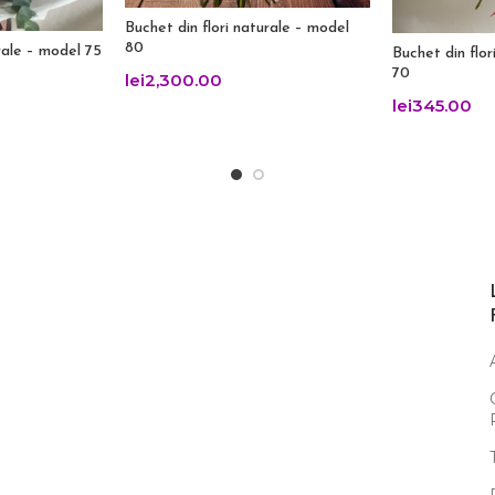
Buchet din flori naturale – model
80
rale – model 75
Buchet din flor
70
lei
2,300.00
lei
345.00