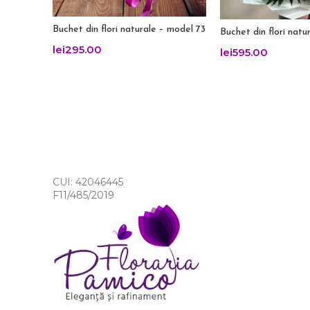
Buchet din flori naturale – model 73
Buchet din flori natu
lei
295.00
lei
595.00
CUI: 42046445
F11/485/2019