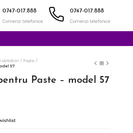
0747-017.888
0747-017.888
Comenzi telefonice
Comenzi telefonice
i sărbători
Paște
odel 57
entru Paste – model 57
wishlist