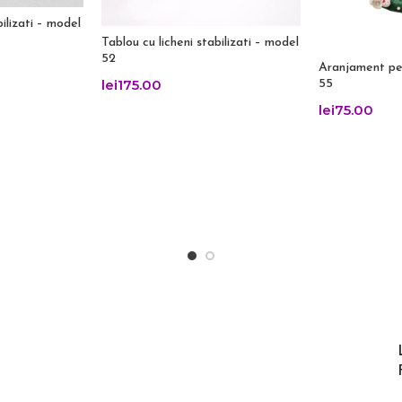
bilizati – model
Tablou cu licheni stabilizati – model
52
Aranjament pe
lei
175.00
55
lei
75.00