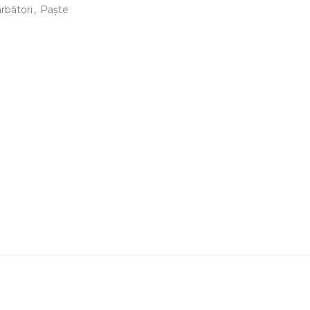
ărbători
,
Paște