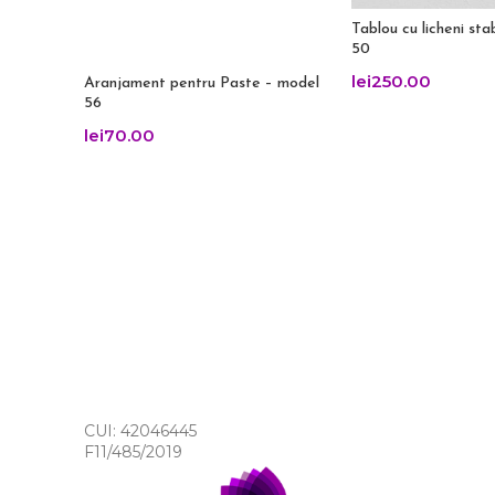
Tablou cu licheni sta
50
lei
250.00
Aranjament pentru Paste – model
56
lei
70.00
CUI: 42046445
F11/485/2019