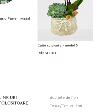
Aranjame
ntru Paste – model
9
lei
155.
Cutie cu plante – model 5
lei
230.00
Buchete de flori
LINK-URI
FOLOSITOARE
Coșuri/Cutii cu flori