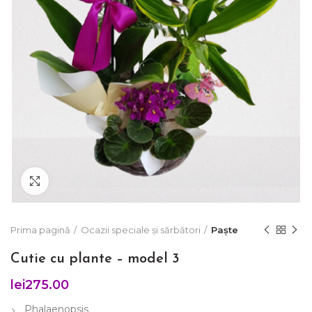
Click to enlarge
Prima pagină
Ocazii speciale și sărbători
Paște
Cutie cu plante – model 3
lei
275.00
Phalaenopsis