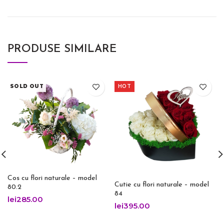
PRODUSE SIMILARE
SOLD OUT
HOT
Cos cu flori naturale – model
Cutie cu flori naturale – model
80.2
84
lei
285.00
lei
395.00