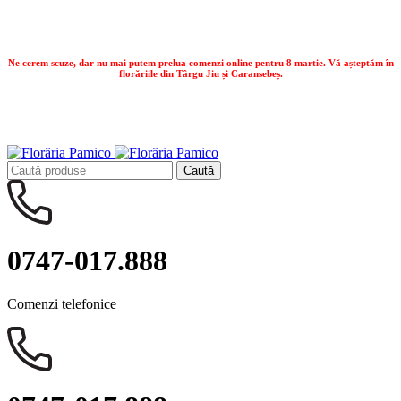
Contactează-ne:
0747.017.888
Ne cerem scuze, dar nu mai putem prelua comenzi online pentru 8 martie. Vă așteptăm în
florăriile din Târgu Jiu și Caransebeș.
Ne cerem scuze, dar nu mai putem prelua comenzi online pentru 8 martie. Vă așteptăm în
florăriile din Târgu Jiu și Caransebeș.
Caută
0747-017.888
Comenzi telefonice