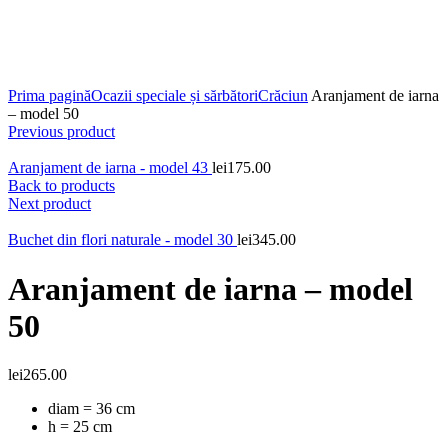
Contactează-ne:
0747.017.888
Click to enlarge
Prima pagină
Ocazii speciale și sărbători
Crăciun
Aranjament de iarna
– model 50
Previous product
Aranjament de iarna - model 43
lei
175.00
Back to products
Next product
Buchet din flori naturale - model 30
lei
345.00
Aranjament de iarna – model
50
lei
265.00
diam = 36 cm
h = 25 cm