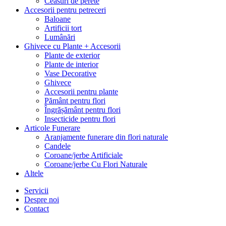
Ceasuri de perete
Accesorii pentru petreceri
Baloane
Artificii tort
Lumânări
Ghivece cu Plante + Accesorii
Plante de exterior
Plante de interior
Vase Decorative
Ghivece
Accesorii pentru plante
Pământ pentru flori
Îngrășământ pentru flori
Insecticide pentru flori
Articole Funerare
Aranjamente funerare din flori naturale
Candele
Coroane/jerbe Artificiale
Coroane/jerbe Cu Flori Naturale
Altele
Servicii
Despre noi
Contact