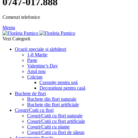
0747-017.888
Comenzi telefonice
Meniu
Vezi Categorii
Ocazii speciale și sărbători
1-8 Martie
Paște
Valentine’s Day
Anul nou
Crăciun
Coronițe pentru ușă
Decorațiuni pentru casă
Buchete de flori
Buchete din flori naturale
Buchete din flori artificiale
Coșuri/Cutii cu flori
Coșuri/Cutii cu flori naturale
Cosuri/Cutii cu flori artificiale
Coșuri/Cutii cu plante
Coșuri/Cutii cu flori de săpun
Aranjamente florale