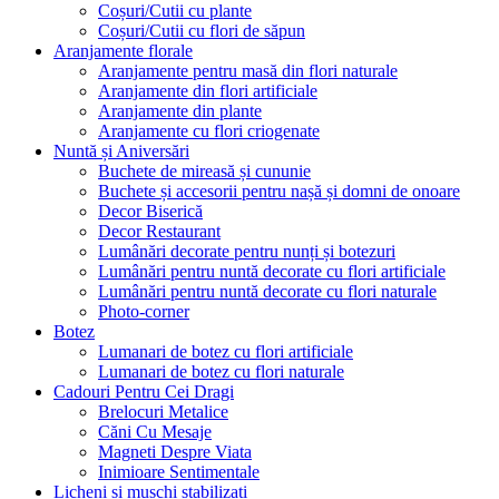
Coșuri/Cutii cu plante
Coșuri/Cutii cu flori de săpun
Aranjamente florale
Aranjamente pentru masă din flori naturale
Aranjamente din flori artificiale
Aranjamente din plante
Aranjamente cu flori criogenate
Nuntă și Aniversări
Buchete de mireasă și cununie
Buchete și accesorii pentru nașă și domni de onoare
Decor Biserică
Decor Restaurant
Lumânări decorate pentru nunți și botezuri
Lumânări pentru nuntă decorate cu flori artificiale
Lumânări pentru nuntă decorate cu flori naturale
Photo-corner
Botez
Lumanari de botez cu flori artificiale
Lumanari de botez cu flori naturale
Cadouri Pentru Cei Dragi
Brelocuri Metalice
Căni Cu Mesaje
Magneti Despre Viata
Inimioare Sentimentale
Licheni și mușchi stabilizați