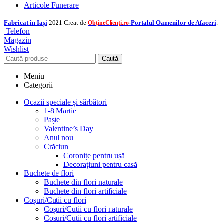
Articole Funerare
Fabricat în Iași
2021 Creat de
-Portalul Oamenilor de Afaceri
.
ObțineClienți.ro
Telefon
Magazin
Wishlist
Caută
Meniu
Categorii
Ocazii speciale și sărbători
1-8 Martie
Paște
Valentine’s Day
Anul nou
Crăciun
Coronițe pentru ușă
Decorațiuni pentru casă
Buchete de flori
Buchete din flori naturale
Buchete din flori artificiale
Coșuri/Cutii cu flori
Coșuri/Cutii cu flori naturale
Cosuri/Cutii cu flori artificiale