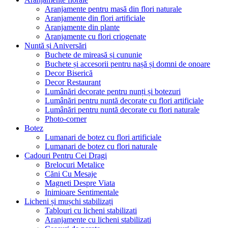
Aranjamente pentru masă din flori naturale
Aranjamente din flori artificiale
Aranjamente din plante
Aranjamente cu flori criogenate
Nuntă și Aniversări
Buchete de mireasă și cununie
Buchete și accesorii pentru nașă și domni de onoare
Decor Biserică
Decor Restaurant
Lumânări decorate pentru nunți și botezuri
Lumânări pentru nuntă decorate cu flori artificiale
Lumânări pentru nuntă decorate cu flori naturale
Photo-corner
Botez
Lumanari de botez cu flori artificiale
Lumanari de botez cu flori naturale
Cadouri Pentru Cei Dragi
Brelocuri Metalice
Căni Cu Mesaje
Magneti Despre Viata
Inimioare Sentimentale
Licheni și mușchi stabilizați
Tablouri cu licheni stabilizati
Aranjamente cu licheni stabilizati