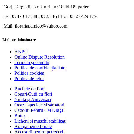
Gorj, Targu-Jiu str. Unirii, nr.18, bl.18, parter
Tel: 0747-017.888; 0723-163.153; 0355-429.179
Mail: florariapamico@yahoo.com
Link-uri folositoare
ANPC
Online Dispute Resolution
Termeni și condiții
Politica de confidențialitate
Politica cookies
Politica de retur
Buchete de flori
Coșuri/Cutii cu flori
Nuntă și Aniversări
Ocazii speciale și sărbători
Cadouri Pentru Cei Dragi
Botez
Licheni și mușchi stabilizați
Aranjamente florale
Accesorii pentru petreceri