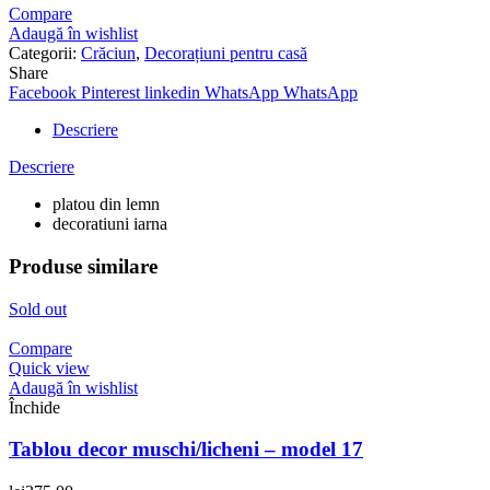
Compare
Adaugă în wishlist
Categorii:
Crăciun
,
Decorațiuni pentru casă
Share
Facebook
Pinterest
linkedin
WhatsApp
WhatsApp
Descriere
Descriere
platou din lemn
decoratiuni iarna
Produse similare
Sold out
Compare
Quick view
Adaugă în wishlist
Închide
Tablou decor muschi/licheni – model 17