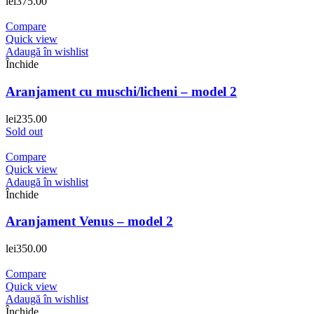
lei
375.00
Compare
Quick view
Adaugă în wishlist
Închide
Aranjament cu muschi/licheni – model 2
lei
235.00
Sold out
Compare
Quick view
Adaugă în wishlist
Închide
Aranjament Venus – model 2
lei
350.00
Compare
Quick view
Adaugă în wishlist
Închide