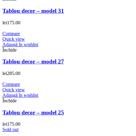
Tablou decor – model 31
lei
175.00
Compare
Quick view
Adaugă în wishlist
Închide
Tablou decor – model 27
lei
285.00
Compare
Quick view
Adaugă în wishlist
Închide
Tablou decor – model 25
lei
175.00
Sold out