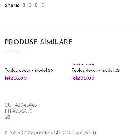
Share
PRODUSE SIMILARE
SOLD OUT
Tablou decor – model 28
Tablou decor – model 32
lei
285.00
lei
280.00
CUI: 42046445
F11/485/2019
325400 Caransebes Str. C.D. Loga Nr. 11