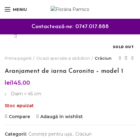
MENIU
Contactează-ne:
0747.017.888
Click to enlarge
SOLD OUT
Prima pagină
Ocazii speciale și sărbători
Crăciun
Aranjament de iarna Coronita – model 1
lei
145.00
Diam = 45 cm
Stoc epuizat
Compare
Adaugă în wishlist
Categorii:
Coronițe pentru ușă
,
Crăciun