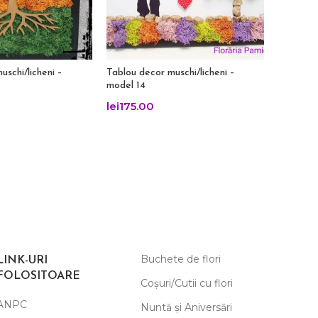
uschi/licheni –
Tablou decor muschi/licheni –
Tablou m
model 14
lei
175.
lei
175.00
Buchete de flori
LINK-URI
FOLOSITOARE
Coșuri/Cutii cu flori
ANPC
Nuntă și Aniversări