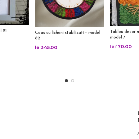
l 21
Tablou decor m
Ceas cu licheni stabilizati – model
model 7
62
lei
170.00
lei
345.00