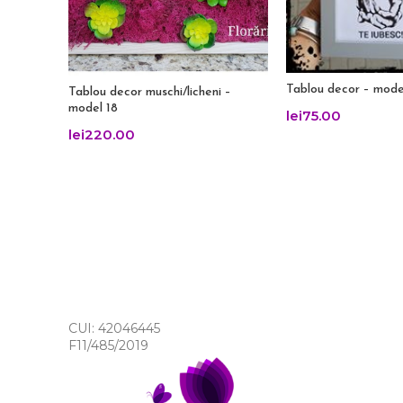
Tablou decor – mode
Tablou decor muschi/licheni –
model 18
lei
75.00
lei
220.00
CUI: 42046445
F11/485/2019