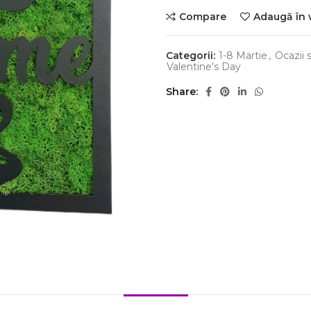
Compare
Adaugă în 
Categorii:
1-8 Martie
,
Ocazii s
Valentine's Day
Share