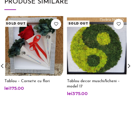
PRODUSE SIMILARE
SOLD OUT
SOLD OUT
Tablou – Cornete cu flori
Tablou decor muschi/licheni –
model 17
lei
175.00
lei
375.00