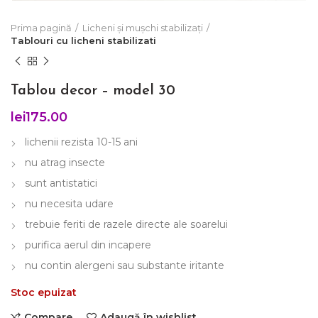
Prima pagină
Licheni și mușchi stabilizați
Tablouri cu licheni stabilizati
Tablou decor – model 30
lei
175.00
lichenii rezista 10-15 ani
nu atrag insecte
sunt antistatici
nu necesita udare
trebuie feriti de razele directe ale soarelui
purifica aerul din incapere
nu contin alergeni sau substante iritante
Stoc epuizat
Compare
Adaugă în wishlist