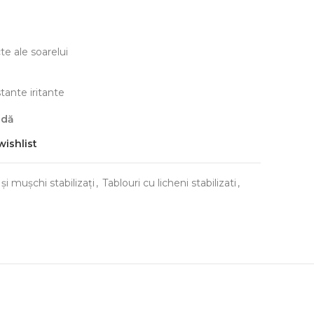
cte ale soarelui
tante iritante
ndă
wishlist
și mușchi stabilizați
,
Tablouri cu licheni stabilizati
,