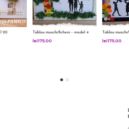
l 20
Tablou muschi/licheni – model 4
Tablou muschi/
lei
175.00
lei
175.00