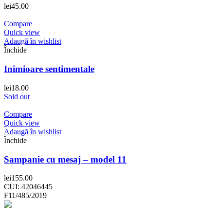
lei
45.00
Compare
Quick view
Adaugă în wishlist
Închide
Inimioare sentimentale
lei
18.00
Sold out
Compare
Quick view
Adaugă în wishlist
Închide
Sampanie cu mesaj – model 11
lei
155.00
CUI: 42046445
F11/485/2019