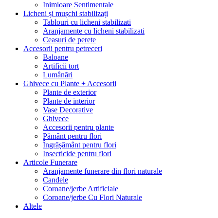
Inimioare Sentimentale
Licheni și mușchi stabilizați
Tablouri cu licheni stabilizati
Aranjamente cu licheni stabilizati
Ceasuri de perete
Accesorii pentru petreceri
Baloane
Artificii tort
Lumânări
Ghivece cu Plante + Accesorii
Plante de exterior
Plante de interior
Vase Decorative
Ghivece
Accesorii pentru plante
Pământ pentru flori
Îngrășământ pentru flori
Insecticide pentru flori
Articole Funerare
Aranjamente funerare din flori naturale
Candele
Coroane/jerbe Artificiale
Coroane/jerbe Cu Flori Naturale
Altele