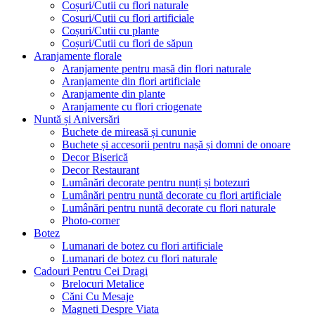
Coșuri/Cutii cu flori naturale
Cosuri/Cutii cu flori artificiale
Coșuri/Cutii cu plante
Coșuri/Cutii cu flori de săpun
Aranjamente florale
Aranjamente pentru masă din flori naturale
Aranjamente din flori artificiale
Aranjamente din plante
Aranjamente cu flori criogenate
Nuntă și Aniversări
Buchete de mireasă și cununie
Buchete și accesorii pentru nașă și domni de onoare
Decor Biserică
Decor Restaurant
Lumânări decorate pentru nunți și botezuri
Lumânări pentru nuntă decorate cu flori artificiale
Lumânări pentru nuntă decorate cu flori naturale
Photo-corner
Botez
Lumanari de botez cu flori artificiale
Lumanari de botez cu flori naturale
Cadouri Pentru Cei Dragi
Brelocuri Metalice
Căni Cu Mesaje
Magneti Despre Viata