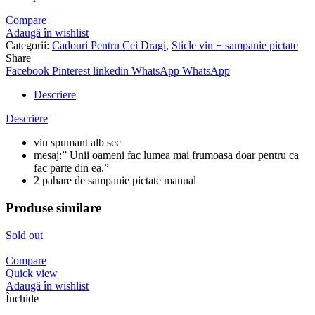
Compare
Adaugă în wishlist
Categorii:
Cadouri Pentru Cei Dragi
,
Sticle vin + sampanie pictate
Share
Facebook
Pinterest
linkedin
WhatsApp
WhatsApp
Descriere
Descriere
vin spumant alb sec
mesaj:” Unii oameni fac lumea mai frumoasa doar pentru ca
fac parte din ea.”
2 pahare de sampanie pictate manual
Produse similare
Sold out
Compare
Quick view
Adaugă în wishlist
Închide