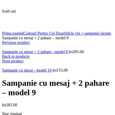
Contactează-ne:
0747.017.888
Sold out
Click to enlarge
Prima pagină
Cadouri Pentru Cei Dragi
Sticle vin + sampanie pictate
Sampanie cu mesaj + 2 pahare – model 9
Previous product
Sampanie cu mesaj + 2 pahare - model 8
lei
285.00
Back to products
Next product
Sampanie cu mesaj - model 10
lei
155.00
Sampanie cu mesaj + 2 pahare
– model 9
lei
285.00
Stoc epuizat