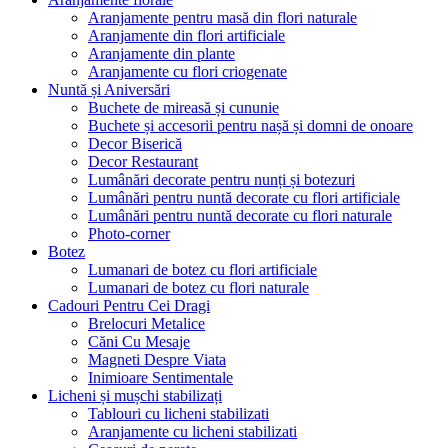
Aranjamente pentru masă din flori naturale
Aranjamente din flori artificiale
Aranjamente din plante
Aranjamente cu flori criogenate
Nuntă și Aniversări
Buchete de mireasă și cununie
Buchete și accesorii pentru nașă și domni de onoare
Decor Biserică
Decor Restaurant
Lumânări decorate pentru nunți și botezuri
Lumânări pentru nuntă decorate cu flori artificiale
Lumânări pentru nuntă decorate cu flori naturale
Photo-corner
Botez
Lumanari de botez cu flori artificiale
Lumanari de botez cu flori naturale
Cadouri Pentru Cei Dragi
Brelocuri Metalice
Căni Cu Mesaje
Magneti Despre Viata
Inimioare Sentimentale
Licheni și mușchi stabilizați
Tablouri cu licheni stabilizati
Aranjamente cu licheni stabilizati