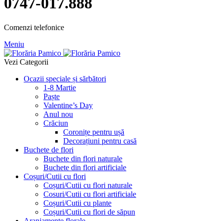
0747-017.888
Comenzi telefonice
Meniu
Vezi Categorii
Ocazii speciale și sărbători
1-8 Martie
Paște
Valentine’s Day
Anul nou
Crăciun
Coronițe pentru ușă
Decorațiuni pentru casă
Buchete de flori
Buchete din flori naturale
Buchete din flori artificiale
Coșuri/Cutii cu flori
Coșuri/Cutii cu flori naturale
Cosuri/Cutii cu flori artificiale
Coșuri/Cutii cu plante
Coșuri/Cutii cu flori de săpun
Aranjamente florale