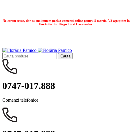
Contactează-ne:
0747.017.888
Ne cerem scuze, dar nu mai putem prelua comenzi online pentru 8 martie. Vă așteptăm în
florăriile din Târgu Jiu și Caransebeș.
Ne cerem scuze, dar nu mai putem prelua comenzi online pentru 8 martie. Vă așteptăm în
florăriile din Târgu Jiu și Caransebeș.
Caută
0747-017.888
Comenzi telefonice