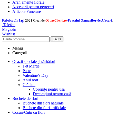
Aranjamente florale
Accesorii pentru petreceri
Articole Funerare
Fabricat în Iași
2021 Creat de
-Portalul Oamenilor de Afaceri
.
ObțineClienți.ro
Telefon
Magazin
Wishlist
Caută
Meniu
Categorii
Ocazii speciale și sărbători
1-8 Martie
Paște
Valentine’s Day
Anul nou
Crăciun
Coronițe pentru ușă
Decorațiuni pentru casă
Buchete de flori
Buchete din flori naturale
Buchete din flori artificiale
Coșuri/Cutii cu flori