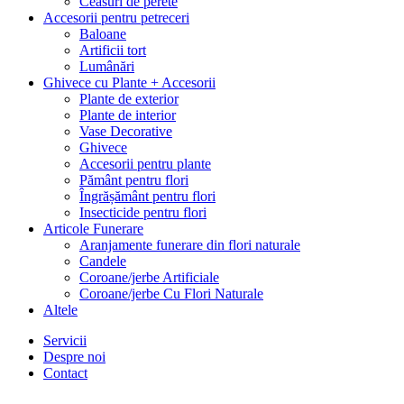
Ceasuri de perete
Accesorii pentru petreceri
Baloane
Artificii tort
Lumânări
Ghivece cu Plante + Accesorii
Plante de exterior
Plante de interior
Vase Decorative
Ghivece
Accesorii pentru plante
Pământ pentru flori
Îngrășământ pentru flori
Insecticide pentru flori
Articole Funerare
Aranjamente funerare din flori naturale
Candele
Coroane/jerbe Artificiale
Coroane/jerbe Cu Flori Naturale
Altele
Servicii
Despre noi
Contact