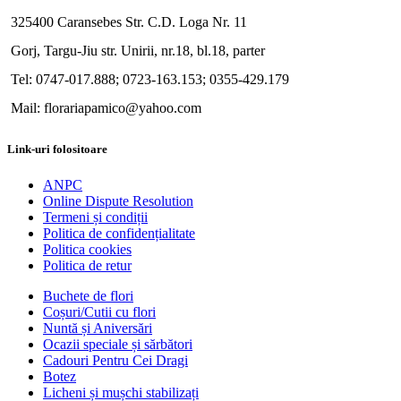
325400 Caransebes Str. C.D. Loga Nr. 11
Gorj, Targu-Jiu str. Unirii, nr.18, bl.18, parter
Tel: 0747-017.888; 0723-163.153; 0355-429.179
Mail: florariapamico@yahoo.com
Link-uri folositoare
ANPC
Online Dispute Resolution
Termeni și condiții
Politica de confidențialitate
Politica cookies
Politica de retur
Buchete de flori
Coșuri/Cutii cu flori
Nuntă și Aniversări
Ocazii speciale și sărbători
Cadouri Pentru Cei Dragi
Botez
Licheni și mușchi stabilizați