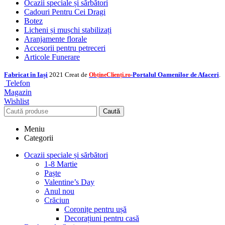
Ocazii speciale și sărbători
Cadouri Pentru Cei Dragi
Botez
Licheni și mușchi stabilizați
Aranjamente florale
Accesorii pentru petreceri
Articole Funerare
Fabricat în Iași
2021 Creat de
-Portalul Oamenilor de Afaceri
.
ObțineClienți.ro
Telefon
Magazin
Wishlist
Caută
Meniu
Categorii
Ocazii speciale și sărbători
1-8 Martie
Paște
Valentine’s Day
Anul nou
Crăciun
Coronițe pentru ușă
Decorațiuni pentru casă