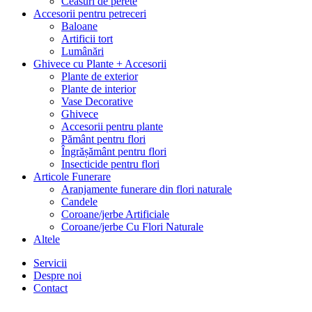
Ceasuri de perete
Accesorii pentru petreceri
Baloane
Artificii tort
Lumânări
Ghivece cu Plante + Accesorii
Plante de exterior
Plante de interior
Vase Decorative
Ghivece
Accesorii pentru plante
Pământ pentru flori
Îngrășământ pentru flori
Insecticide pentru flori
Articole Funerare
Aranjamente funerare din flori naturale
Candele
Coroane/jerbe Artificiale
Coroane/jerbe Cu Flori Naturale
Altele
Servicii
Despre noi
Contact