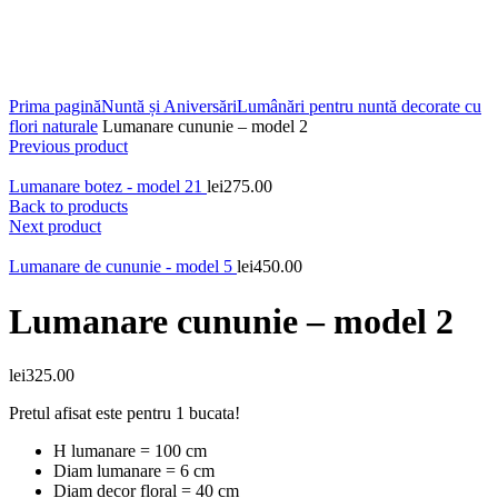
Contactează-ne:
0747.017.888
Click to enlarge
Prima pagină
Nuntă și Aniversări
Lumânări pentru nuntă decorate cu
flori naturale
Lumanare cununie – model 2
Previous product
Lumanare botez - model 21
lei
275.00
Back to products
Next product
Lumanare de cununie - model 5
lei
450.00
Lumanare cununie – model 2
lei
325.00
Pretul afisat este pentru 1 bucata!
H lumanare = 100 cm
Diam lumanare = 6 cm
Diam decor floral = 40 cm