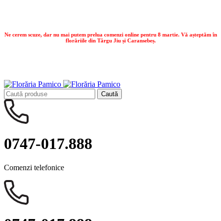
Contactează-ne:
0747.017.888
Ne cerem scuze, dar nu mai putem prelua comenzi online pentru 8 martie. Vă așteptăm în
florăriile din Târgu Jiu și Caransebeș.
Ne cerem scuze, dar nu mai putem prelua comenzi online pentru 8 martie. Vă așteptăm în
florăriile din Târgu Jiu și Caransebeș.
Caută
0747-017.888
Comenzi telefonice