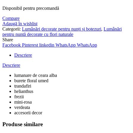
Disponibil pentru precomandă
Compare
Adaugă în wishlist
Categorii:
Lumânări decorate pentru nunți și botezuri
,
Lumânări
pentru nuntă decorate cu flori naturale
Share
Facebook
Pinterest
linkedin
WhatsApp
WhatsApp
Descriere
Descriere
lumanare de ceara alba
burete floral umed
trandafiri
helianthus
frezii
mini-rosa
verdeata
accesorii decor
Produse similare