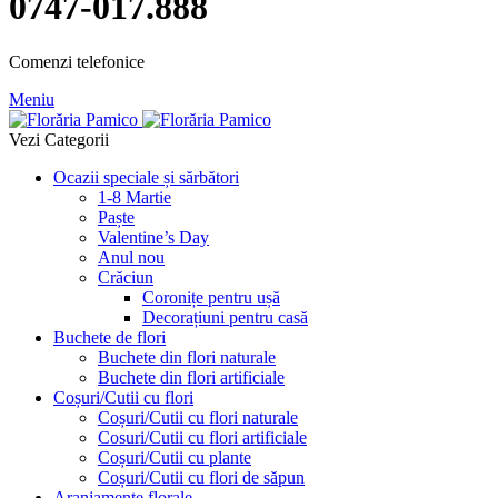
0747-017.888
Comenzi telefonice
Meniu
Vezi Categorii
Ocazii speciale și sărbători
1-8 Martie
Paște
Valentine’s Day
Anul nou
Crăciun
Coronițe pentru ușă
Decorațiuni pentru casă
Buchete de flori
Buchete din flori naturale
Buchete din flori artificiale
Coșuri/Cutii cu flori
Coșuri/Cutii cu flori naturale
Cosuri/Cutii cu flori artificiale
Coșuri/Cutii cu plante
Coșuri/Cutii cu flori de săpun
Aranjamente florale