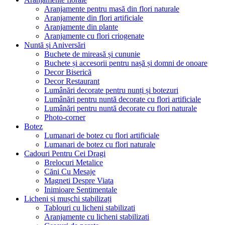
Aranjamente pentru masă din flori naturale
Aranjamente din flori artificiale
Aranjamente din plante
Aranjamente cu flori criogenate
Nuntă și Aniversări
Buchete de mireasă și cununie
Buchete și accesorii pentru nașă și domni de onoare
Decor Biserică
Decor Restaurant
Lumânări decorate pentru nunți și botezuri
Lumânări pentru nuntă decorate cu flori artificiale
Lumânări pentru nuntă decorate cu flori naturale
Photo-corner
Botez
Lumanari de botez cu flori artificiale
Lumanari de botez cu flori naturale
Cadouri Pentru Cei Dragi
Brelocuri Metalice
Căni Cu Mesaje
Magneti Despre Viata
Inimioare Sentimentale
Licheni și mușchi stabilizați
Tablouri cu licheni stabilizati
Aranjamente cu licheni stabilizati