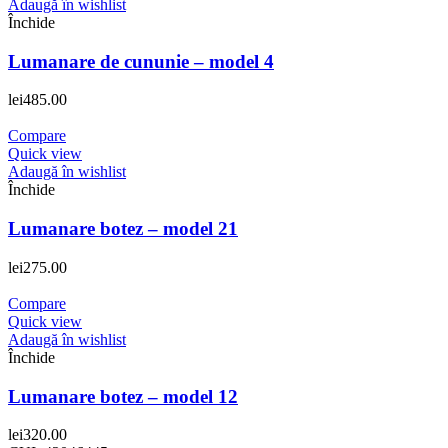
Adaugă în wishlist
Închide
Lumanare de cununie – model 4
lei
485.00
Compare
Quick view
Adaugă în wishlist
Închide
Lumanare botez – model 21
lei
275.00
Compare
Quick view
Adaugă în wishlist
Închide
Lumanare botez – model 12
lei
320.00