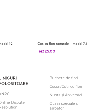
model 12
Cos cu flori naturale – model 7.1
lei
325.00
Buchete de flori
LINK-URI
FOLOSITOARE
Coșuri/Cutii cu flori
ANPC
Nuntă și Aniversări
Online Dispute
Ocazii speciale și
Resolution
sărbători