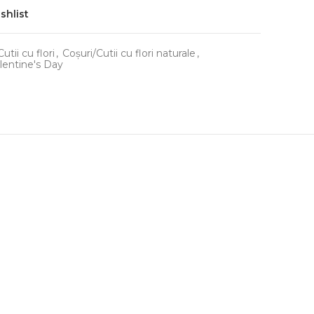
shlist
utii cu flori
,
Coșuri/Cutii cu flori naturale
,
lentine's Day