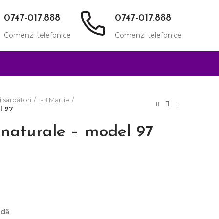
0747-017.888
0747-017.888
Comenzi telefonice
Comenzi telefonice
i sărbători
1-8 Martie
l 97
i naturale – model 97
ndă