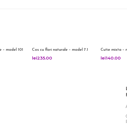
SOLD OUT
le – model 101
Cos cu flori naturale – model 7.1
Cutie mixta – 
lei
235.00
lei
140.00