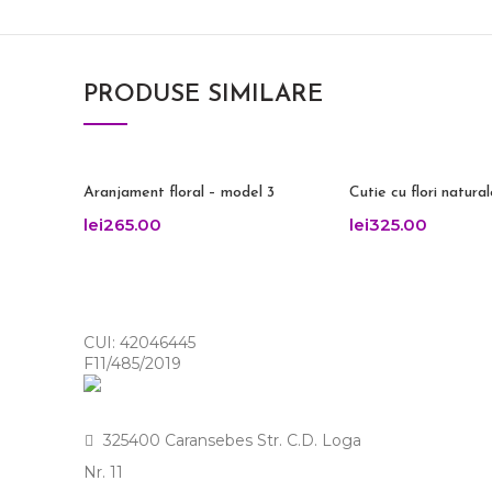
PRODUSE SIMILARE
Aranjament floral – model 3
Cutie cu flori natura
lei
265.00
lei
325.00
CUI: 42046445
F11/485/2019
325400 Caransebes Str. C.D. Loga
Nr. 11