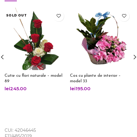
SOLD OUT
Cutie cu flori naturale – model
Cos cu plante de interior –
89
model 33
lei
245.00
lei
195.00
CUI: 42046445
F11/485/2019