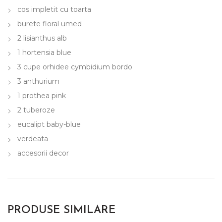
cos impletit cu toarta
burete floral umed
2 lisianthus alb
1 hortensia blue
3 cupe orhidee cymbidium bordo
3 anthurium
1 prothea pink
2 tuberoze
eucalipt baby-blue
verdeata
accesorii decor
PRODUSE SIMILARE