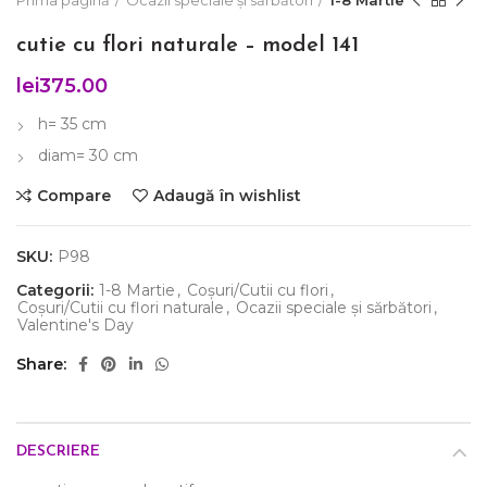
Prima pagină
Ocazii speciale și sărbători
1-8 Martie
cutie cu flori naturale – model 141
lei
375.00
h= 35 cm
diam= 30 cm
Compare
Adaugă în wishlist
SKU:
P98
Categorii:
1-8 Martie
,
Coșuri/Cutii cu flori
,
Coșuri/Cutii cu flori naturale
,
Ocazii speciale și sărbători
,
Valentine's Day
Share
DESCRIERE