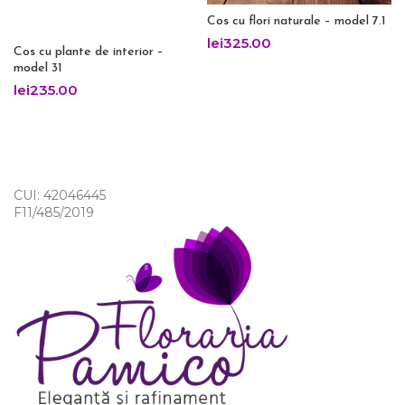
Cos cu flori naturale – model 7.1
lei
325.00
Cos cu plante de interior –
model 31
lei
235.00
CUI: 42046445
F11/485/2019