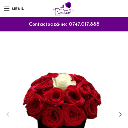
MENIU
Contactează-ne:
0747.017.888