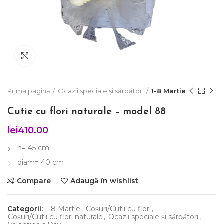
Click to enlarge
Prima pagină
Ocazii speciale și sărbători
1-8 Martie
Cutie cu flori naturale – model 88
lei
410.00
h= 45 cm
diam= 40 cm
Compare
Adaugă în wishlist
Categorii:
1-8 Martie
,
Coșuri/Cutii cu flori
,
Coșuri/Cutii cu flori naturale
,
Ocazii speciale și sărbători
,