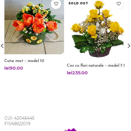
SOLD OUT
Cutie mixt – model 10
Cos cu flori naturale – model 7.1
lei
90.00
lei
235.00
CUI: 42046445
F11/485/2019