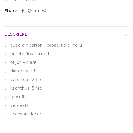
Valentine's Day
Share
DESCRIERE
cutie din carton +capac, tip cilindru
burete floral umed
bujori – 3 fire
dianthus- 1 fir
veronica – 3 fire
lisianthus -5 fire
gipsofila
verdeata
accesorii decor