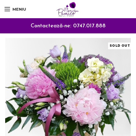
MENIU
Contactează-ne:
0747.017.888
SOLD OUT