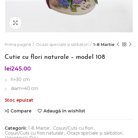
Click to enlarge
Prima pagină
Ocazii speciale și sărbători
1-8 Martie
Cutie cu flori naturale – model 108
lei
245.00
h=30 cm
diam=40 cm
Stoc epuizat
Compare
Adaugă în wishlist
Categorii:
1-8 Martie
,
Coșuri/Cutii cu flori
,
Coșuri/Cutii cu flori naturale
,
Ocazii speciale și sărbători
,