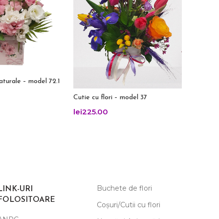
Cos cu p
naturale – model 72.1
lei
210.
Cutie cu flori – model 37
lei
225.00
Buchete de flori
LINK-URI
FOLOSITOARE
Coșuri/Cutii cu flori