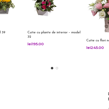
l 39
Cutie cu plante de interior – model
32
Cutie cu flori 
lei
195.00
lei
245.00