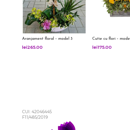
Aranjament floral – model 3
Cutie cu flori – mode
lei
265.00
lei
175.00
CUI: 42046445
F11/485/2019