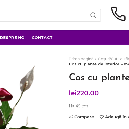
DESPRE NOI
CONTACT
Prima pagină
Coșuri/Cutii cu fl
Cos cu plante de interior – m
Cos cu plante
lei
220.00
H= 45 cm
Compare
Adaugă în 