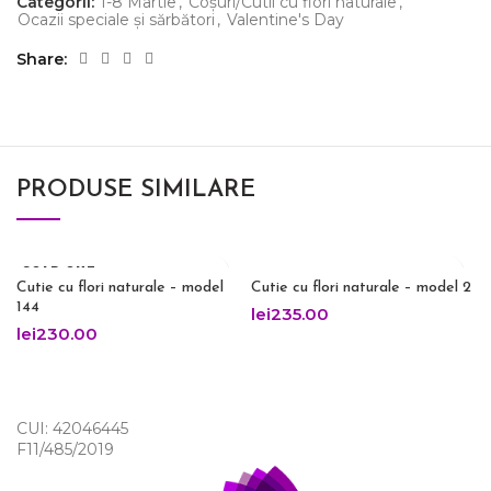
Categorii:
1-8 Martie
,
Coșuri/Cutii cu flori naturale
,
Ocazii speciale și sărbători
,
Valentine's Day
Share
PRODUSE SIMILARE
SOLD OUT
Cutie cu flori naturale – model
Cutie cu flori naturale – model 2
144
lei
235.00
lei
230.00
CUI: 42046445
F11/485/2019