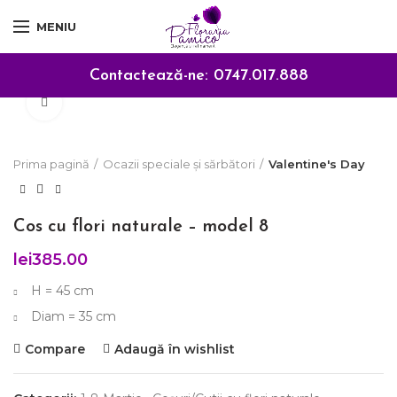
MENIU
Contactează-ne:
0747.017.888
Click to enlarge
Prima pagină
Ocazii speciale și sărbători
Valentine's Day
Cos cu flori naturale – model 8
lei
385.00
H = 45 cm
Diam = 35 cm
Compare
Adaugă în wishlist