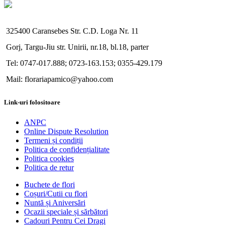
325400 Caransebes Str. C.D. Loga Nr. 11
Gorj, Targu-Jiu str. Unirii, nr.18, bl.18, parter
Tel: 0747-017.888; 0723-163.153; 0355-429.179
Mail: florariapamico@yahoo.com
Link-uri folositoare
ANPC
Online Dispute Resolution
Termeni și condiții
Politica de confidențialitate
Politica cookies
Politica de retur
Buchete de flori
Coșuri/Cutii cu flori
Nuntă și Aniversări
Ocazii speciale și sărbători
Cadouri Pentru Cei Dragi