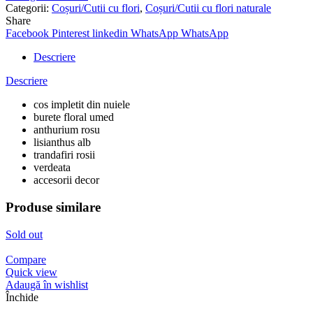
Categorii:
Coșuri/Cutii cu flori
,
Coșuri/Cutii cu flori naturale
Share
Facebook
Pinterest
linkedin
WhatsApp
WhatsApp
Descriere
Descriere
cos impletit din nuiele
burete floral umed
anthurium rosu
lisianthus alb
trandafiri rosii
verdeata
accesorii decor
Produse similare
Sold out
Compare
Quick view
Adaugă în wishlist
Închide