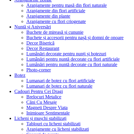
Aranjamente pentru masă din flori naturale
Aranjamente din flori artificiale
Aranjamente din plante
Aranjamente cu flori criogenate
Nuntă și Aniversări
Buchete de mireasă și cununie
Buchete și accesorii pentru nașă și domni de onoare
Decor Biserică
Decor Restaurant
Lumânări decorate pentru nunți și botezuri
Lumânări pentru nuntă decorate cu flori artificiale
Lumânări pentru nuntă decorate cu flori naturale
Photo-corner
Botez
Lumanari de botez cu flori artificiale
Lumanari de botez cu flori naturale
Cadouri Pentru Cei Dragi
Brelocuri Metalice
Căni Cu Mesaje
Magneti Despre Viata
Inimioare Sentimentale
Licheni și mușchi stabilizați
Tablouri cu licheni stabilizati
Aranjamente cu licheni stabilizati