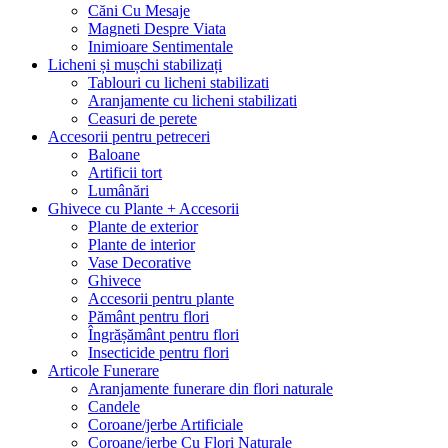
Căni Cu Mesaje
Magneti Despre Viata
Inimioare Sentimentale
Licheni și mușchi stabilizați
Tablouri cu licheni stabilizati
Aranjamente cu licheni stabilizati
Ceasuri de perete
Accesorii pentru petreceri
Baloane
Artificii tort
Lumânări
Ghivece cu Plante + Accesorii
Plante de exterior
Plante de interior
Vase Decorative
Ghivece
Accesorii pentru plante
Pământ pentru flori
Îngrășământ pentru flori
Insecticide pentru flori
Articole Funerare
Aranjamente funerare din flori naturale
Candele
Coroane/jerbe Artificiale
Coroane/jerbe Cu Flori Naturale