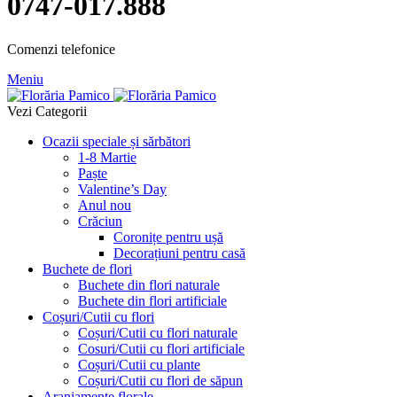
0747-017.888
Comenzi telefonice
Meniu
Vezi Categorii
Ocazii speciale și sărbători
1-8 Martie
Paște
Valentine’s Day
Anul nou
Crăciun
Coronițe pentru ușă
Decorațiuni pentru casă
Buchete de flori
Buchete din flori naturale
Buchete din flori artificiale
Coșuri/Cutii cu flori
Coșuri/Cutii cu flori naturale
Cosuri/Cutii cu flori artificiale
Coșuri/Cutii cu plante
Coșuri/Cutii cu flori de săpun
Aranjamente florale