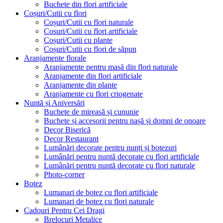
Buchete din flori artificiale
Coșuri/Cutii cu flori
Coșuri/Cutii cu flori naturale
Cosuri/Cutii cu flori artificiale
Coșuri/Cutii cu plante
Coșuri/Cutii cu flori de săpun
Aranjamente florale
Aranjamente pentru masă din flori naturale
Aranjamente din flori artificiale
Aranjamente din plante
Aranjamente cu flori criogenate
Nuntă și Aniversări
Buchete de mireasă și cununie
Buchete și accesorii pentru nașă și domni de onoare
Decor Biserică
Decor Restaurant
Lumânări decorate pentru nunți și botezuri
Lumânări pentru nuntă decorate cu flori artificiale
Lumânări pentru nuntă decorate cu flori naturale
Photo-corner
Botez
Lumanari de botez cu flori artificiale
Lumanari de botez cu flori naturale
Cadouri Pentru Cei Dragi
Brelocuri Metalice