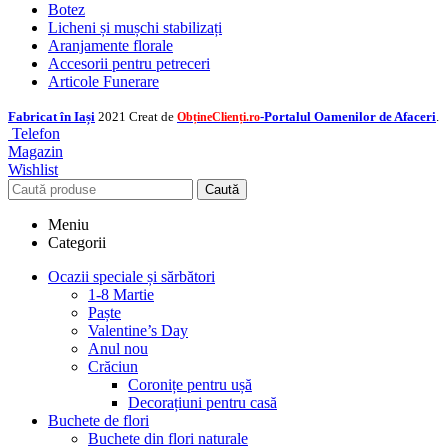
Botez
Licheni și mușchi stabilizați
Aranjamente florale
Accesorii pentru petreceri
Articole Funerare
Fabricat în Iași
2021 Creat de
-Portalul Oamenilor de Afaceri
.
ObțineClienți.ro
Telefon
Magazin
Wishlist
Caută
Meniu
Categorii
Ocazii speciale și sărbători
1-8 Martie
Paște
Valentine’s Day
Anul nou
Crăciun
Coronițe pentru ușă
Decorațiuni pentru casă
Buchete de flori
Buchete din flori naturale