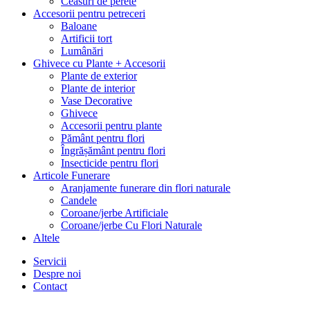
Ceasuri de perete
Accesorii pentru petreceri
Baloane
Artificii tort
Lumânări
Ghivece cu Plante + Accesorii
Plante de exterior
Plante de interior
Vase Decorative
Ghivece
Accesorii pentru plante
Pământ pentru flori
Îngrășământ pentru flori
Insecticide pentru flori
Articole Funerare
Aranjamente funerare din flori naturale
Candele
Coroane/jerbe Artificiale
Coroane/jerbe Cu Flori Naturale
Altele
Servicii
Despre noi
Contact