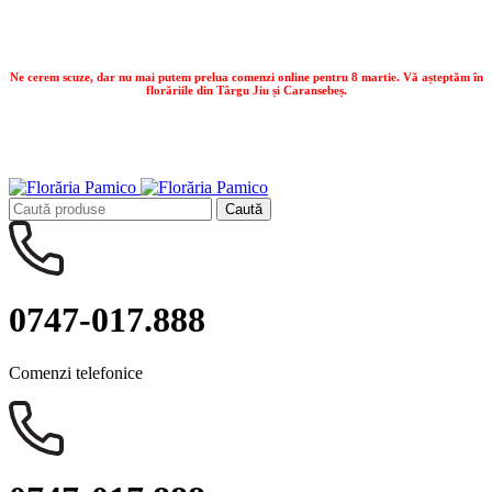
Contactează-ne:
0747.017.888
Ne cerem scuze, dar nu mai putem prelua comenzi online pentru 8 martie. Vă așteptăm în
florăriile din Târgu Jiu și Caransebeș.
Ne cerem scuze, dar nu mai putem prelua comenzi online pentru 8 martie. Vă așteptăm în
florăriile din Târgu Jiu și Caransebeș.
Caută
0747-017.888
Comenzi telefonice