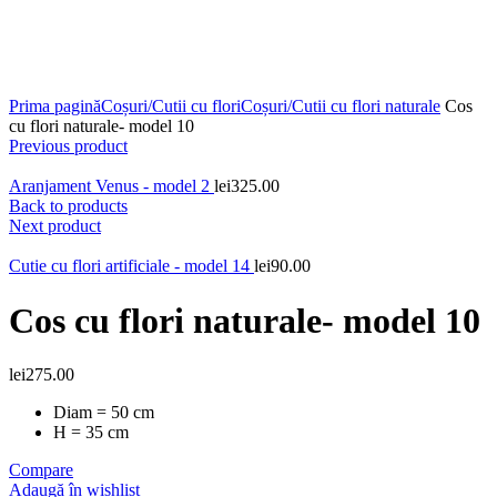
Contactează-ne:
0747.017.888
Click to enlarge
Prima pagină
Coșuri/Cutii cu flori
Coșuri/Cutii cu flori naturale
Cos
cu flori naturale- model 10
Previous product
Aranjament Venus - model 2
lei
325.00
Back to products
Next product
Cutie cu flori artificiale - model 14
lei
90.00
Cos cu flori naturale- model 10
lei
275.00
Diam = 50 cm
H = 35 cm
Compare
Adaugă în wishlist