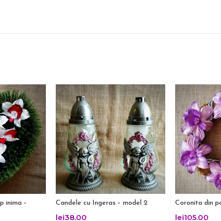
ip inima –
Candele cu Ingeras – model 2
Coronita din p
lei
38.00
lei
105.00