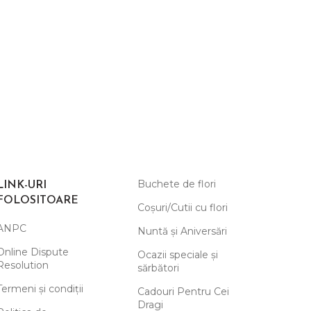
Buchete de flori
LINK-URI
FOLOSITOARE
Coșuri/Cutii cu flori
ANPC
Nuntă și Aniversări
Online Dispute
Ocazii speciale și
Resolution
sărbători
Termeni și condiții
Cadouri Pentru Cei
Dragi