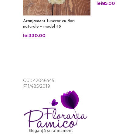
lei
85.00
Aranjament funerar cu flori
naturale – model 48
lei
330.00
CUI: 42046445
F11/485/2019