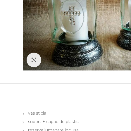
Click to enlarge
vas sticla
suport + capac de plastic
rezerva lumanare inclusa