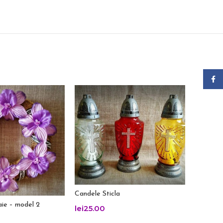
Face
Candele Sticla
aie – model 2
Coronita 
lei
25.00
lei
65.0