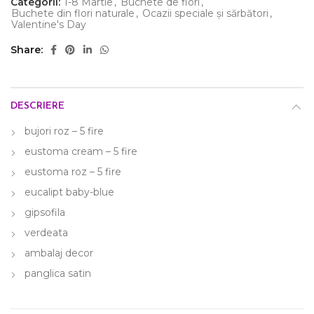
Categorii:
1-8 Martie
,
Buchete de flori
,
Buchete din flori naturale
,
Ocazii speciale și sărbători
,
Valentine's Day
Share
DESCRIERE
bujori roz – 5 fire
eustoma cream – 5 fire
eustoma roz – 5 fire
eucalipt baby-blue
gipsofila
verdeata
ambalaj decor
panglica satin