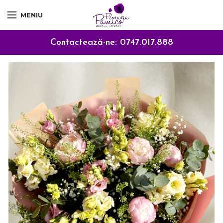
MENIU
Contactează-ne:
0747.017.888