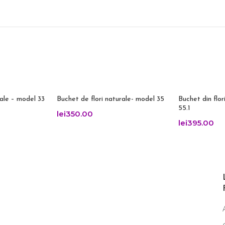
rale – model 33
Buchet de flori naturale- model 35
Buchet din flor
55.1
lei
350.00
lei
395.00