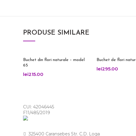
PRODUSE SIMILARE
Buchet din flori naturale – model
Buchet de flori natu
65
lei
295.00
lei
215.00
CUI: 42046445
F11/485/2019
325400 Caransebes Str. C.D. Loga