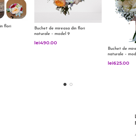
n flori
Buchet de mireasa din flori
naturale – model 9
lei
490.00
Buchet de mirea
naturale – mod
lei
625.00