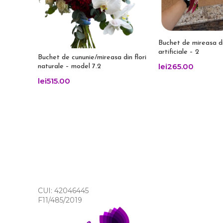
Buchet de mireasa di
artificiale – 2
Buchet de cununie/mireasa din flori
lei
265.00
naturale – model 7.2
lei
515.00
CUI: 42046445
F11/485/2019