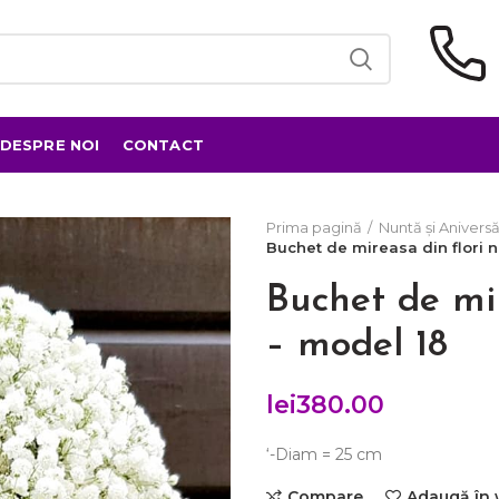
DESPRE NOI
CONTACT
Prima pagină
Nuntă și Aniversă
Buchet de mireasa din flori n
Buchet de mir
– model 18
lei
380.00
‘-Diam = 25 cm
Compare
Adaugă în 