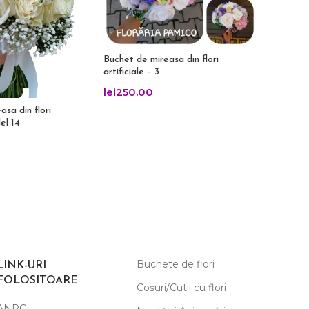
Buchet de mireasa din flori
Buchet de
artificiale – 3
artificial
lei
250.00
lei
275.
sa din flori
el 14
Buchete de flori
LINK-URI
FOLOSITOARE
Coșuri/Cutii cu flori
ANPC