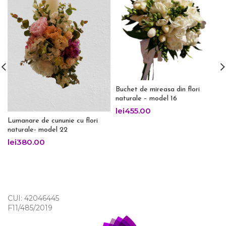
Buchet de mireasa din flori
naturale – model 16
lei
455.00
Lumanare de cununie cu flori
naturale- model 22
lei
380.00
CUI: 42046445
F11/485/2019