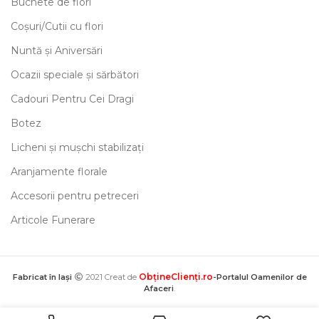
Buchete de flori
Coșuri/Cutii cu flori
Nuntă și Aniversări
Ocazii speciale și sărbători
Cadouri Pentru Cei Dragi
Botez
Licheni și mușchi stabilizați
Aranjamente florale
Accesorii pentru petreceri
Articole Funerare
ObțineClienți.ro
Fabricat în Iași
2021 Creat de
-Portalul Oamenilor de
Afaceri
.