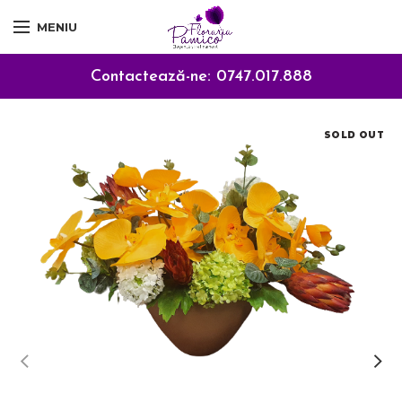
MENIU
Contactează-ne:
0747.017.888
SOLD OUT