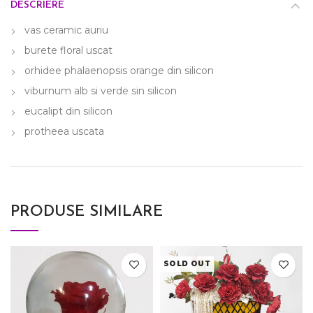
DESCRIERE
vas ceramic auriu
burete floral uscat
orhidee phalaenopsis orange din silicon
viburnum alb si verde sin silicon
eucalipt din silicon
protheea uscata
PRODUSE SIMILARE
SOLD OUT