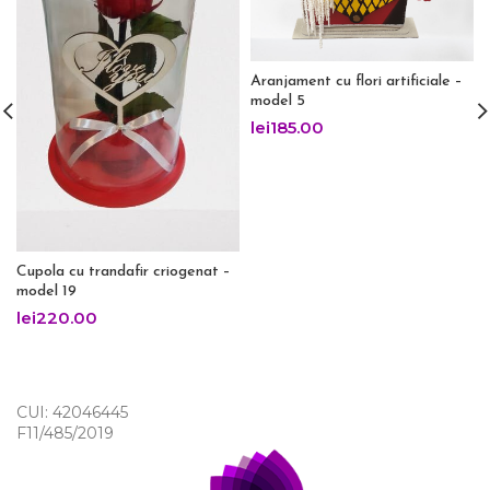
Aranjament cu flori artificiale –
model 5
lei
185.00
Cupola cu trandafir criogenat –
model 19
lei
220.00
CUI: 42046445
F11/485/2019